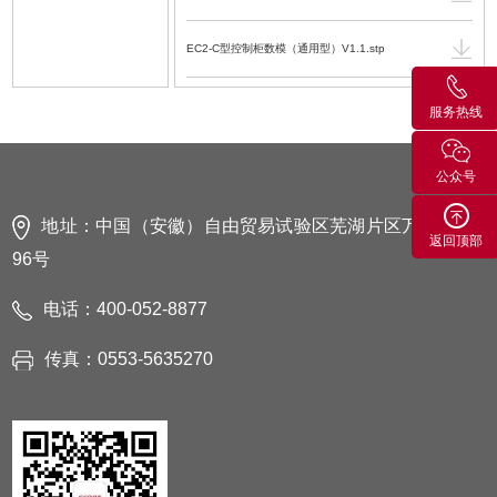
EC2-C型控制柜数模（通用型）V1.1.stp
ER8-900H 机器人数模 V1.0.STEP
服务热线
ER8-900H 机器人数模-2016 V1.0.SLDASM
公众号
ER8-900H 机器人运动范围图 V1.0.DWG
地址：中国（安徽）自由贸易试验区芜湖片区万春东路
返回顶部
96号
ER8-900H 机器人运动范围图 V1.0.PDF
电话：400-052-8877
EC2-S(IP54)型控制柜电气使用维护手册 V1.1.2.PDF
传真：0553-5635270
ER8-900H 工业机器人机械使用维护手册
V1.0.3.PDF
EC3-C驱控一体 产品单页.pdf