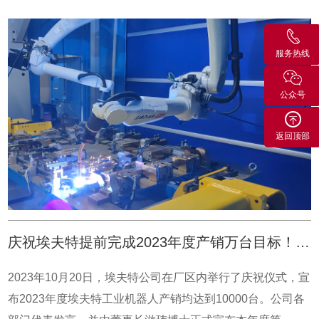
攻坚。他们与国外品牌厂商在光伏企业驻扎，各自同时优化
造中，自2010年以来，中国一直是每年安装焊接机器人最多
机器人。近三个月时间，在交替提升速度和良率指标上，双
的国家（2021 年为 57,979 台），占焊接机器人安装总量的
服务热线
方都达到了极限。指标一致的情况下，埃夫特在其它维度表
60%。作为焊接自动化应用的先进典范，埃夫特焊接机器人
现出了更多优势，最终胜出。游博总结，埃夫特研发团队就
以卓越的性能和灵活的应用，在对产品稳定性、安全性、生
公众号
在国内，实时接收、分析并开始实现客户的需求；而竞争对
产节拍要求颇高的汽车生产线上表现出无可比拟的优势。为
手在国外，诸多需要对底层软件进行优化的工作得把需求传
企业焊接自动化升级提供了新途径。安装灵活、可扩展自动
返回顶部
到国外才能完成。“我们会比竞争对手更快响应，这就是贴近
化焊接过程中产品由定制工装固定，通过输送设备送达指定
市场的优势。” 聚焦是另一种对抗强大的国外竞争对手的有
位置，根据工艺工序，焊接中产品还需要做翻转，平移等动
效策略。把时间拨回到2013年，陶瓷卫浴行业是高能耗高污
作，机器人规划焊接路径的时候不但要考虑焊接工艺，而且
染的传统制造业，很多作业环节包括喷涂、修坯、高压铸浆
还要顾及辅助设备、线缆的干涉。因此轻巧、灵活的机器人
都是有毒有害的，甚至是反人类的工作，亟需机器换人。国
更有利于方案设计、现场安装、调试运行。埃夫特凭借扎实
庆祝埃夫特提前完成2023年度产销万台目标！全力争取持续创造新纪录！
外的机器人公司由于缺少对行业的了解，用通用机器人去应
的技术底蕴、丰富的工业自动化行业经验和充分的市场调
对，造成功能不匹配和浪费，最后客户评价又贵又不好用。
研，开发出具备高刚性、可拓展、灵活性更强等特征的ARC
2023年10月20日，埃夫特公司在厂区内举行了庆祝仪式，宣
我们深入了解客户需求之后发现：第一，这个行业属于典型
系列弧焊机器人，全系列产品均可以支持地面、顶吊、壁挂
布2023年度埃夫特工业机器人产销均达到10000台。公司各
的多品种小批量，需要机器人具备快速示教编程；第二，高
等多种安装形式，轻松规避现场干涉，实现最佳焊接路径，