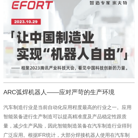
业，很难拿到颗粒度足够精细，可信度足够高的数据，所以
很难支撑数字化以及最后的智能化。如何来提升自动化跟数
字化的比例呢？就是在关键工序环节用工业机器人、数控机
床这类具有数字化接口的设备进行替换。中国大量制造型企
业正在通过机器人换人，完成走向智能化之前的补课环节。
所以说工业机器人是人工智能技术在制造业落地的抓手和载
体。 贴近市场，发挥工程师红利。面对国内外的发展差距，
埃夫特通过自主研发，加上针对国外技术的学习整合，实现
能力补齐，接着就是充分挖掘中国市场的特色，以贴近市场
的优势，找到更聚焦的突破口。2017年，埃夫特开始涉足光
ARC弧焊机器人——应对严苛的生产环境
伏行业，当时公司生产的机器人却没有攻下插片工艺。所谓
插片，是将数十片极薄的硅片插入石墨舟槽内，需要机器人
汽车制造行业是当前自动化应用程度最高的行业之一。应用
做到“准和稳”。石墨舟内硅片与卡槽的间隙细如发丝，稍有
智能装备进行生产制造可以提高精准度及产品稳定性跟质
偏差，就会在硅片表面产生刮擦，影响良率。长期以来，这
量，减少生产风险，因此智能制造装备在汽车制造行业得到
个工艺环节用的都是国外机器人。针对这场景，埃夫特定向
广泛应用。根据IFR统计，大部分焊接机器人使用在汽车制