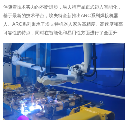
设计可适用于各种焊枪集成线缆，采用高精度齿轮箱使机器
伴随着技术实力的不断进步，埃夫特产品正式迈入智能化，
人的刚性和精度得到大幅提升。同时采用埃夫特平台化S型
基于最新的技术平台，埃夫特全新推出ARC系列焊接机器
电柜，相较于上一代体积缩小75%。机器人整机和电柜防护
人。ARC系列秉承了埃夫特机器人家族高精度、高速度和高
等级达IP54，手腕部分防护等级高达IP67，确保设备在各种
可靠性的特点，同时在智能化和易用性方面进行了全面升
恶劣环境中使用。配合埃夫特自主控制器系统，具备碰撞检
级。集成应用更便捷小臂贯穿式中空设计，贯穿孔径达
测、零点恢复、工具快速修正等功能保障设备长期稳定工
57mm，外围管线内部布置，干涉空间更小，可达区域更
作。另外具备针对智能焊接行业开发的PDPM全位姿电弧跟
广，更加方便客户使用。手腕姿态更灵活独特设计手腕结
踪算法、焊接工艺软件包以及二次开发sdk接口，可满足各种
构，5轴运动范围超越±180°，姿态变换灵活，空间运动自
焊接应用集成使用。智能制造是改造和提升传统产业的重要
如，更适宜异型构件狭小空间作业。末端精度更准确轻量化
途径，更是实现制造业高质量发展的一个重要途径。埃夫特
机身和高刚性关节传动结构和轻量化机身设计，末端TCP重
公司自成立以来，逐步成长为国内知名的机器人以及智能制
复定位精度0.02mm，TCP绕点偏差≤0.6mm。传动传递无衰
造解决方案提供商，专注、专业打造全系列机器人产品以及
减全刚性传动链及高刚性齿轮箱，运动传递更平稳，轨迹精
跨行业智能制造解决方案。通过引进和吸收全球自动化领域
度更准确，使用寿命更长。控制柜尺寸更小，接口更丰富全
的先进技术和经验，形成了从机器人核心零部件到机器人整
系搭配新一代S型控制柜，重量轻，尺寸紧凑，安装灵活，
机再到机器人高端系统集成领域的全产业链协同发展格局。
多路扩展插槽支持多种通讯。焊接工艺包更智能接触寻位、