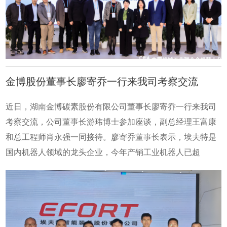
+应用”深耕优势行业，带动技术突破、提升产业规模的创新
发展路径，受到了世界各国的瞩目。此次见面会，IFR 秘书
长 Dr. Susanne Bieller在埃夫特首席战略官唐欣和IFR中国区
企业会员们的陪同下参观了埃夫特机器人展厅及埃夫特机器
人学院并进行深入交流，共同探讨对机器人行业的见解，倡
金博股份董事长廖寄乔一行来我司考察交流
导机器人发展的未来，加强机器人产业的国际交流，助力中
国机器人品牌更好地走向世界。
近日，湖南金博碳素股份有限公司董事长廖寄乔一行来我司
考察交流，公司董事长游玮博士参加座谈，副总经理王富康
和总工程师肖永强一同接待。廖寄乔董事长表示，埃夫特是
国内机器人领域的龙头企业，今年产销工业机器人已超
10000台，引领着我国机器人产业和智能制造的发展，金博
股份研发了多种新型碳基复合材料 ，可以为工业机器人和人
形机器人产品提供更多高性能轻量化新材料。公司董事长游
玮博士提出，双方同为科创板上市企业，具有相同的创新基