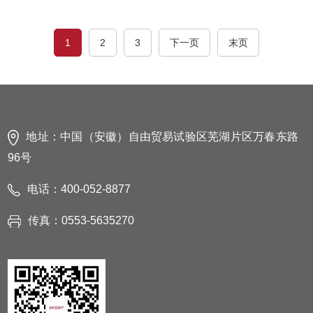
激光寻位、电弧跟踪、多层多道、离线编程和视觉编程，更
加完善的焊接工艺包保证了焊接智能化的落地。本次上市
1
2
3
下一页
末页
ARC系列焊接机器人包含三款型号，手腕可搬运质量
10~12kg，可达半径1479mm~2025mm，可满足各行业不同
类型工件的焊接需求，匹配智能化焊接工艺包、标准化视觉
单元、模块化变位机构，降低了机器人自动焊接的门槛，可
地址：中国（安徽）自由贸易试验区芜湖片区万春东路
简化自动化焊接的准入门槛，更有助于普及机器人焊接，实
96号
现生产效率的提升。
电话：400-052-8877
传真：0553-5635270