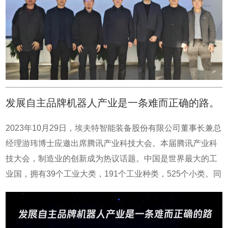
因，金博股份是国内碳基材料的领航者，双方可以就新型碳
基复合材料在工业机器人和人形机器人上的应用开展深度合
作，共同促进新材料在机器人领域的应用。公司使
命：“智”造智能化装备，解放人类生产力。公司愿景：致力
于成为国际一流的智能化装备提供商。公司价值观：以客户
为中心，以奋斗者为本，坚持不断努力。公司文化理念：真
诚、勤奋、精益、创新、共赢。
发展自主品牌机器人产业是一条难而正确的路。
2023年10月29日，埃夫特智能装备股份有限公司董事长兼总
经理游玮博士应邀出席腾讯产业科技大会。本届腾讯产业科
技大会，制造业的创新成为热议话题。中国是世界最大的工
业国，拥有39个工业大类，191个工业种类，525个小类。同
一门类的工业制造，又有上下料、焊接、码垛、喷涂、抛光
等不同应用环节，这组成了千千万万的应用场景。每个制造
环节都有智能生产的需求。这是创业伊始游博看到的情况，