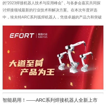
热爱和执着，全心全意为客户服务、以优秀的产品帮助全球
的“2023焊接机器人技术与应用峰会”，与各参会嘉宾共同探
用成本、投资成本。我们相信因为我们的存在，会让中国制
制造业实现自动化与智能化水平的提升。这是埃夫特公司的
讨焊接领域最新的行业技术和解决方案。在本次年度评选
造业厂厂都有机器人，人人会用机器人，让中国制造业实现
使命，也是每一位埃夫特人共同努力的方向。埃夫特立足工
中，埃夫特ARC系列弧焊机器人，凭借卓越的产品力和突破
机器人自由。
业机器人，积极推进产品平台化和驱控技术自主化，为中国
性技术创新脱颖而出，荣获 “2023焊接机器人产业链先锋
机器人产业加速发展贡献力量。埃夫特致力于打造中国工业
奖”。这份荣耀不仅是对埃夫特的认可，更是对埃夫特在焊接
机器人行业第一品牌、同时成为全球工业机器人第一梯队企
机器人领域的肯定。该产品采用高刚性设计，集绝对定位精
业，为智造赋予无限可能！埃夫特也衷心感谢外界各方对埃
度高、重复定位精度高、结构紧凑等众多优点于一身，可适
夫特一直以来的关心和厚爱，我们将加倍努力，以实际行动
应多种复杂焊接应用环境，广泛适用于钣金、汽车零件、工
回报社会、回报股东！
程机械、钢结构、船舶等行业。焊接设备作为现代工业中重
要的加工工艺装备，被广泛应用于军工、航空航天、海工船
舶、压力容器、管道工程石化工程、工程机械、电力工程、
建筑、钢结构、汽车制造、轨道交通、轻工及民用等行业。
埃夫特ARC系列焊接机器人：ARC12-1400、ARC10-
1600、ARC12-2000，工作半径从1479mm到2025mm，
智能易用！——ARC系列焊接机器人全新上市
12kg高负载可以适配多种焊枪和外围传感器，57mm大中空