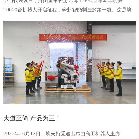
部门代表发言，并由董事长游玮博士正式宣布本年度第
温高湿对机器人的防护等级提出非常高的要求。我们聚焦资
再配合单轴、双轴、三轴、L型、地轨、龙门等附加设备，组
10000台机器人开启征程，奔赴智能制造的第一线。这是埃
源解决这两个痛点并取得成功，最后即使我们在那些陶瓷卫
成丰富多样的自动化焊接方案，协助用户应对严苛的生产环
夫特首次年度工业机器人产销达万台。相比去年同期，埃夫
浴客户并不会使用的功能上无法超越国外竞争对手，但埃夫
境。姿态灵活、轻松应对现场复杂环境焊接工艺包更智能
特的工业机器人业务营收规模和产销台数大幅上升，而更加
特的机器人真正为客户解决两个关键痛点，而且价格又实
ARC系列弧焊机器人采用大中空臂型设计，孔径达57mm，
重要的是，埃夫特的客户结构发生了重大变化，埃夫特机器
惠，客户评价机器人又好用又耐用，所以快速占领了市
软管线束与焊接电缆紧密集成在小臂内，电源、焊丝、保护
人正在大规模进入以光伏、3C、锂电、汽车及汽车零部件等
场。 发展自主品牌机器人产业是一条难而正确的路。所谓难
气、压缩空气等弧焊所需的介质采用这种方式走线，优化性
机器人应用主流行业的头部客户，同时这些客户的复购率则
是因为工业机器人是集合多学科领域的智能系统，前期需要
能，减小线缆缠绕、碰撞概率的同时提升焊接稳定性。同时
是埃夫特机器人产品力的重要指针，只有真正过硬的产品力
大量的投入，而且在投入过程中会无法避免地面对进口品牌
小臂更纤细，干涉半径减小20%，使机器人姿态更灵活，可
才能赢得客户的信任和重复购买。同时产销万台也充分体现
的价格打压，使投入产出会出现阶段性的不平衡；所谓正确
以进入更狭窄复杂的工作环境。埃夫特以“智”造智能化装
了埃夫特公司在机器人业务领域的聚焦战略的成功和公司整
是因为工业机器人是国家发展先进制造业的重要环节。就因
备，解放人类生产力为使命，在产品开发上不断推陈出新，
体实力增强！埃夫特将会把今天作为一个新的起点，全力争
为我们的存在，我们打破了十多年前机器人高昂的价格壁
ARC系列弧焊机器人的推出进一步拓展了埃夫特多关节工业
取持续创造新纪录，我们将保持战略定力，坚守主业。我们
垒，这对于我们是压力，但对于整个制造业转型升级则是赋
机器人的完整产品组合，包括焊接、喷涂、码垛机器人等不
不受行业的噪音的干扰，坚持长期主义、致力于为我们的客
大道至简 产品为王！
能和助推。这使得原来很多用不起机器人的中小企业都能用
同应用领域的产品选项，提升整体竞争力。
户提供更多价值，为制造业做出更大的贡献。埃夫特人一定
得起机器人，同时随着智能化水平提高，有了丰富的应用程
会保持不浮躁、不懈怠、不自满的态度，始终充满对工作的
2023年10月12日，埃夫特受邀出席由高工机器人主办
序，原来不会用机器人的企业现在会用机器人，从而降低使