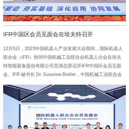
来促进国内外产业链协同发展的讨论，各位嘉宾均对企业加
强国际化布局表示认同。游玮博士发言中说到，埃夫特一直
是坚定的“全球化“布局的践行者。公司成立至今先后收购了4
家海外公司，并不断进行技术整合和创新、吸收转化并返销
IFR中国区会员见面会在埃夫特召开
欧洲市场，成功打开欧洲市场大门并带动通用机器人在欧洲
的销售。埃夫特相信全球化是大势所趋，同时在阶段性的逆
12月5日，2023中国机器人产业发展大会期间，国际机器人
全球化的环境下，也应针对不同国情和环境制定合理合规的
联合会（IFR）协同中国机械工业联合会机器人分会在埃夫
经营策略。
特智能装备股份有限公司芜湖总部召开IFR中国区会员见面
会。IFR 秘书长 Dr. Susanne Bieller，中国机械工业联合会
机器人分会国际部处长詹望，中国机械工业联合会机器人分
会国际部主管王丽丽和IFR中国区会员们一行到访埃夫特，
进行座谈交流与访问。国际机器人联合会（IFR）作为全球
性的机器人行业组织，高度重视中国机器人市场的发展。近
年来，中国机器人产业发展迅速，核心技术不断创新，高端
制造加速发展，应用场景持续扩展，走出了一条以“机器人