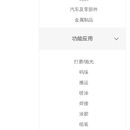
汽车及零部件
金属制品
功能应用
打磨/抛光
码垛
搬运
喷涂
焊接
涂胶
组装