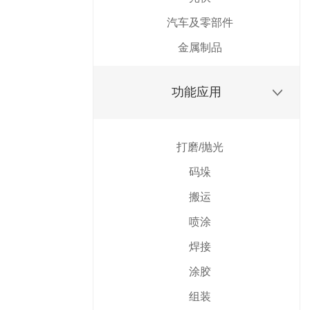
汽车及零部件
金属制品
功能应用
打磨/抛光
码垛
搬运
喷涂
焊接
涂胶
组装